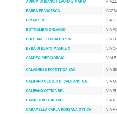
AURUM DI BIANCHI LAURA E MARTA
PIAZZ
BARBA FRANCESCO
CORSO
BIMAX SRL
VIA G
BOTTIGLIERI ORLANDO
VIA F
BUCCIARELLI UBALDO SNC
VIA C
BYBA DI BEATO MAURIZIO
VIA O
CADDEO PIERGIORGIO
VIALE
CALABRESE FOTOTTICA SNC
VIA B
CALIFANO CENTER DI CALIFANO A.G.
VIA A
CALIFANO OTTICA SRL
VIA P
CAPALDI VITTORIANO
VIA A
CARAMELLA CARLA ROSSANA OTTICA
VIA F.