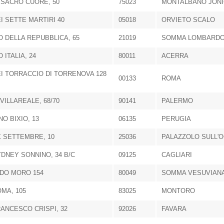
 SACRO CUORE, 50
75023
MONTALBANO JON
EI SETTE MARTIRI 40
05018
ORVIETO SCALO
 DELLA REPUBBLICA, 65
21019
SOMMA LOMBARD
 ITALIA, 24
80011
ACERRA
EI TORRACCIO DI TORRENOVA 128
00133
ROMA
 VILLAREALE, 68/70
90141
PALERMO
NO BIXIO, 13
06135
PERUGIA
X SETTEMBRE, 10
25036
PALAZZOLO SULL'O
YDNEY SONNINO, 34 B/C
09125
CAGLIARI
LDO MORO 154
80049
SOMMA VESUVIAN
OMA, 105
83025
MONTORO
RANCESCO CRISPI, 32
92026
FAVARA