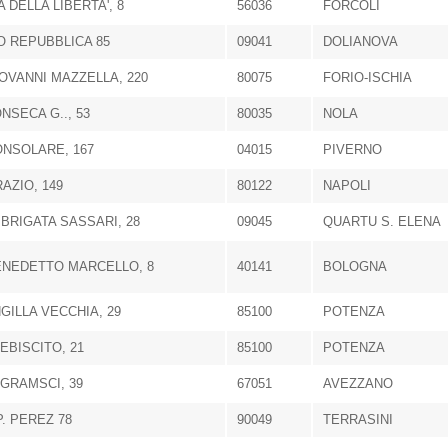
A DELLA LIBERTA', 8
56036
FORCOLI
 REPUBBLICA 85
09041
DOLIANOVA
IOVANNI MAZZELLA, 220
80075
FORIO-ISCHIA
ONSECA G.., 53
80035
NOLA
ONSOLARE, 167
04015
PIVERNO
RAZIO, 149
80122
NAPOLI
 BRIGATA SASSARI, 28
09045
QUARTU S. ELENA
ENEDETTO MARCELLO, 8
40141
BOLOGNA
NGILLA VECCHIA, 29
85100
POTENZA
LEBISCITO, 21
85100
POTENZA
. GRAMSCI, 39
67051
AVEZZANO
P. PEREZ 78
90049
TERRASINI