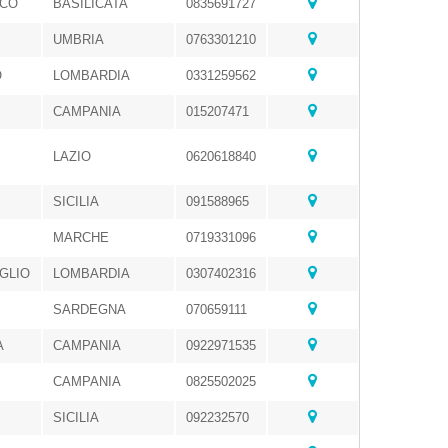
ICO
BASILICATA
0835691727
UMBRIA
0763301210
O
LOMBARDIA
0331259562
CAMPANIA
015207471
LAZIO
0620618840
SICILIA
091588965
MARCHE
0719331096
GLIO
LOMBARDIA
0307402316
SARDEGNA
070659111
A
CAMPANIA
0922971535
CAMPANIA
0825502025
SICILIA
092232570