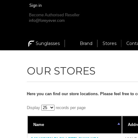
Sign in
Become Authorised Reseller
info@foreyever.com
Sunglasses
Brand
Stores
Cont
OUR STORES
Here you can find our store locations. Please feel free to c
Display
records per page
Name
Addr