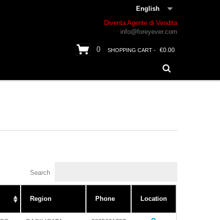
English
Diventa Agente di Vendita
info@foreyever.com
0
€0.00
SHOPPING CART -
Search
Region
Phone
Location