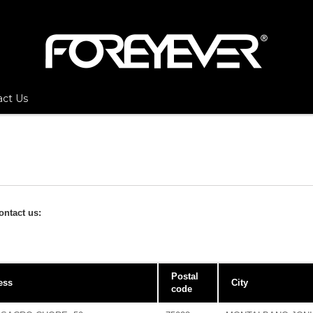
act Us
ontact us:
Postal
ess
City
code