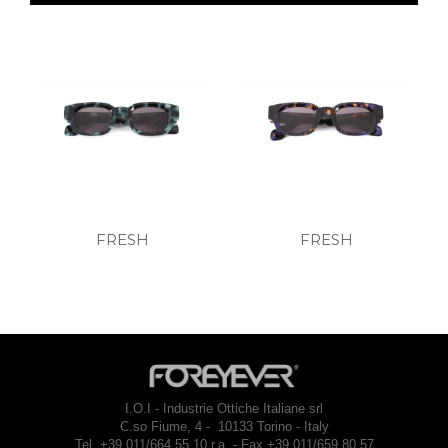
FRESH
FRESH
I.O.I - Industrie Ottiche Italiane srl
C.so Fiume, 4 - 10133 Torino - Italy
Tel. +39 011/664.55.10 r.a. - Fax +39 011/659.80.57