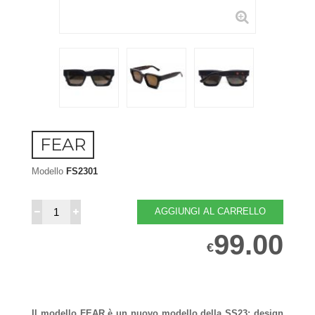
FEAR
Modello
FS2301
AGGIUNGI AL CARRELLO
99.00
€
Il modello FEAR è un nuovo modello della SS23: design