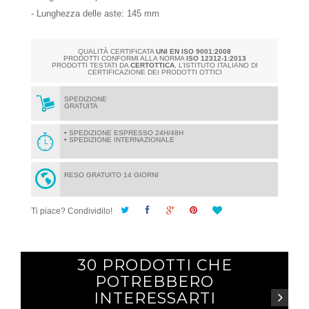
- Lunghezza delle aste: 145 mm
QUALITÀ CERTIFICATA
UNI EN ISO 9001:2008
PRODOTTI CONFORMI ALLA NORMA
ISO 12312-1:2013
PRODOTTI TESTATI DA
CERTOTTICA
, L’ISTITUTO ITALIANO DI
CERTIFICAZIONE DEI PRODOTTI OTTICI
SPEDIZIONE
GRATUITA
• SPEDIZIONE ESPRESSO 24H/48H
• SPEDIZIONE INTERNAZIONALE
RESO GRATUITO 14 GIORNI
Ti piace? Condividilo!
30 PRODOTTI CHE
POTREBBERO
INTERESSARTI