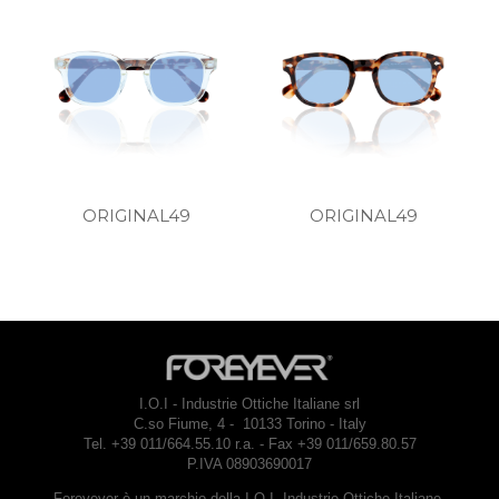
ORIGINAL49
ORIGINAL49
I.O.I - Industrie Ottiche Italiane srl
C.so Fiume, 4 - 10133 Torino - Italy
Tel. +39 011/664.55.10 r.a. - Fax +39 011/659.80.57
P.IVA 08903690017
Foreyever è un marchio della I.O.I. Industrie Ottiche Italiane,