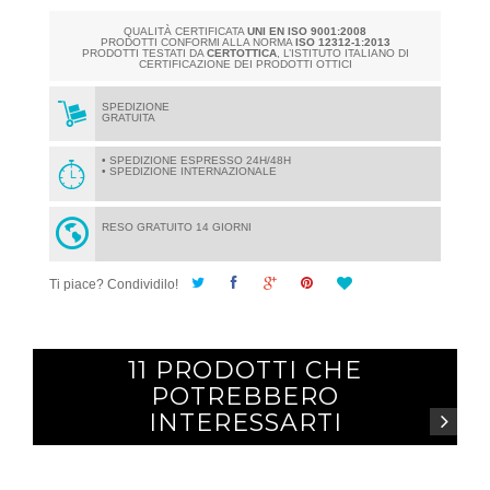
QUALITÀ CERTIFICATA
UNI EN ISO 9001:2008
PRODOTTI CONFORMI ALLA NORMA
ISO 12312-1:2013
PRODOTTI TESTATI DA
CERTOTTICA
, L’ISTITUTO ITALIANO DI
CERTIFICAZIONE DEI PRODOTTI OTTICI
SPEDIZIONE
GRATUITA
• SPEDIZIONE ESPRESSO 24H/48H
• SPEDIZIONE INTERNAZIONALE
RESO GRATUITO 14 GIORNI
Ti piace? Condividilo!
11 PRODOTTI CHE
POTREBBERO
INTERESSARTI